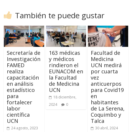
También te puede gustar
Secretaría de
163 médicas
Facultad de
Investigación
y médicos
Medicina
FAMED
rindieron el
UCN medirá
realiza
EUNACOM en
por cuarta
capacitación
la Facultad
vez
en análisis
de Medicina
anticuerpos
estadístico
UCN
para Covid19
para
en
18 diciembre,
fortalecer
habitantes
2024
0
labor
de La Serena,
científica
Coquimbo y
UCN
Talca
24 agosto, 2023
30 abril, 2024