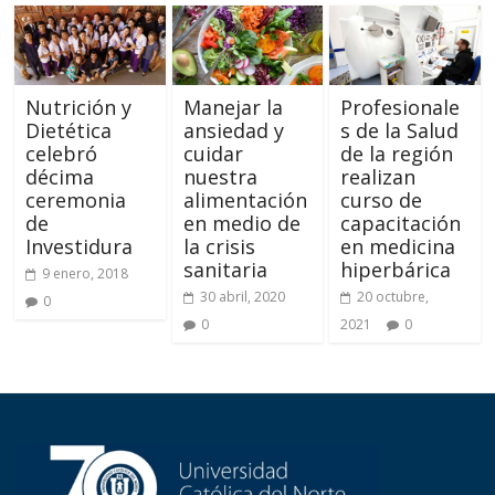
Nutrición y
Manejar la
Profesionale
Dietética
ansiedad y
s de la Salud
celebró
cuidar
de la región
décima
nuestra
realizan
ceremonia
alimentación
curso de
de
en medio de
capacitación
Investidura
la crisis
en medicina
sanitaria
hiperbárica
9 enero, 2018
30 abril, 2020
20 octubre,
0
0
2021
0