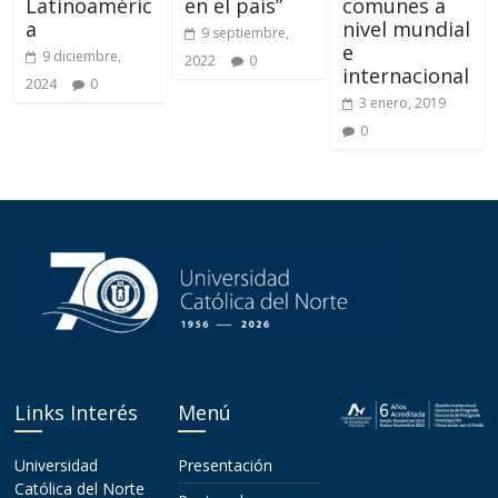
Latinoaméric
en el país”
comunes a
a
nivel mundial
9 septiembre,
e
9 diciembre,
2022
0
internacional
2024
0
3 enero, 2019
0
Links Interés
Menú
Universidad
Presentación
Católica del Norte