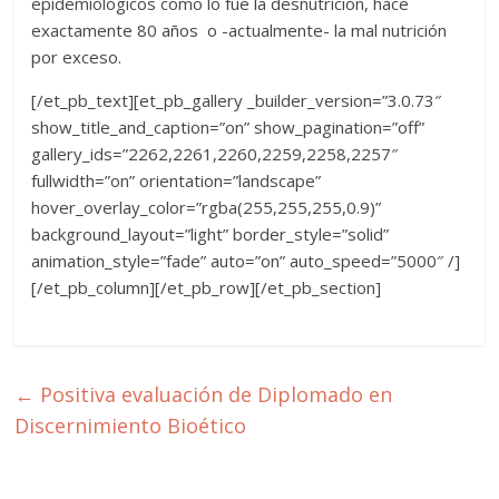
epidemiológicos como lo fue la desnutrición, hace
exactamente 80 años o -actualmente- la mal nutrición
por exceso.
[/et_pb_text][et_pb_gallery _builder_version=”3.0.73″
show_title_and_caption=”on” show_pagination=”off”
gallery_ids=”2262,2261,2260,2259,2258,2257″
fullwidth=”on” orientation=”landscape”
hover_overlay_color=”rgba(255,255,255,0.9)”
background_layout=”light” border_style=”solid”
animation_style=”fade” auto=”on” auto_speed=”5000″ /]
[/et_pb_column][/et_pb_row][/et_pb_section]
←
Positiva evaluación de Diplomado en
Discernimiento Bioético