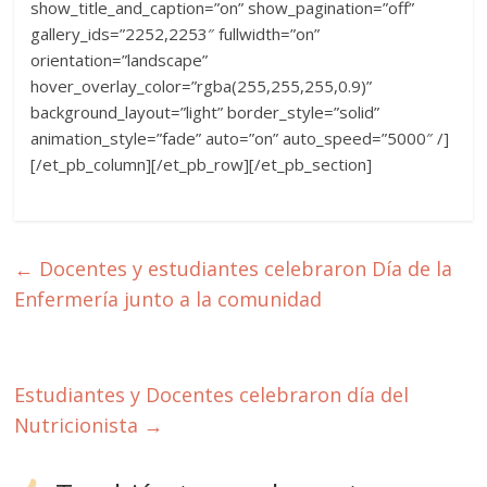
show_title_and_caption=”on” show_pagination=”off”
gallery_ids=”2252,2253″ fullwidth=”on”
orientation=”landscape”
hover_overlay_color=”rgba(255,255,255,0.9)”
background_layout=”light” border_style=”solid”
animation_style=”fade” auto=”on” auto_speed=”5000″ /]
[/et_pb_column][/et_pb_row][/et_pb_section]
←
Docentes y estudiantes celebraron Día de la
Enfermería junto a la comunidad
Estudiantes y Docentes celebraron día del
Nutricionista
→