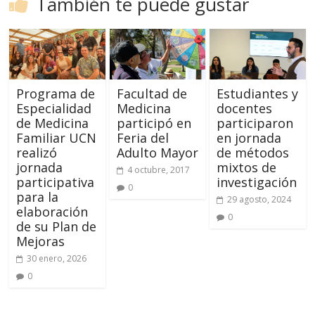
También te puede gustar
Programa de
Facultad de
Estudiantes y
Especialidad
Medicina
docentes
de Medicina
participó en
participaron
Familiar UCN
Feria del
en jornada
realizó
Adulto Mayor
de métodos
jornada
mixtos de
4 octubre, 2017
participativa
investigación
0
para la
29 agosto, 2024
elaboración
0
de su Plan de
Mejoras
30 enero, 2026
0