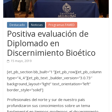
Destacado
Noticias
Programas FAMED
Positiva evaluación de
Diplomado en
Discernimiento Bioético
15 mayo, 2019
[et_pb_section bb_built=”1″][et_pb_row][et_pb_column
type=”4_4″][et_pb_text _builder_version=”3.0.73″
background_layout=”light” text_orientation=”left”
border_style=”solid”]
Profesionales del norte y sur de nuestro país
profundizaron sus conocimientos sobre un tema
fundamental en tiempos modernos: el discernimiento