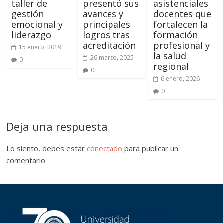
taller de
presentó sus
asistenciales
gestión
avances y
docentes que
emocional y
principales
fortalecen la
liderazgo
logros tras
formación
acreditación
profesional y
15 enero, 2019
la salud
26 marzo, 2025
0
regional
0
6 enero, 2026
0
Deja una respuesta
Lo siento, debes estar
conectado
para publicar un
comentario.