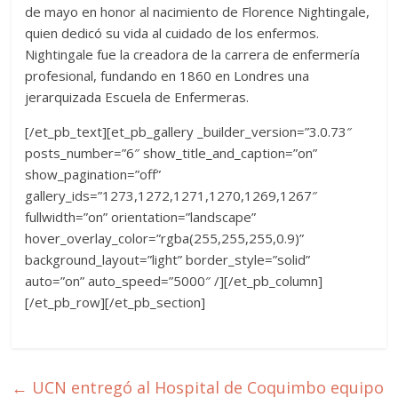
de mayo en honor al nacimiento de Florence Nightingale,
quien dedicó su vida al cuidado de los enfermos.
Nightingale fue la creadora de la carrera de enfermería
profesional, fundando en 1860 en Londres una
jerarquizada Escuela de Enfermeras.
[/et_pb_text][et_pb_gallery _builder_version=”3.0.73″
posts_number=”6″ show_title_and_caption=”on”
show_pagination=”off”
gallery_ids=”1273,1272,1271,1270,1269,1267″
fullwidth=”on” orientation=”landscape”
hover_overlay_color=”rgba(255,255,255,0.9)”
background_layout=”light” border_style=”solid”
auto=”on” auto_speed=”5000″ /][/et_pb_column]
[/et_pb_row][/et_pb_section]
←
UCN entregó al Hospital de Coquimbo equipo