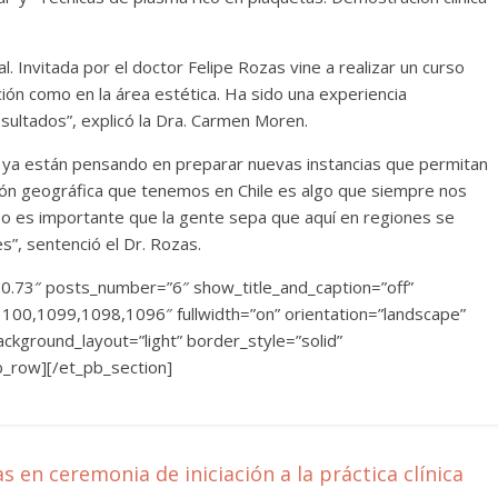
al. Invitada por el doctor Felipe Rozas vine a realizar un curso
ción como en la área estética. Ha sido una experiencia
sultados”, explicó la Dra. Carmen Moren.
es ya están pensando en preparar nuevas instancias que permitan
sión geográfica que tenemos en Chile es algo que siempre nos
eso es importante que la gente sepa que aquí en regiones se
s”, sentenció el Dr. Rozas.
3.0.73″ posts_number=”6″ show_title_and_caption=”off”
1100,1099,1098,1096″ fullwidth=”on” orientation=”landscape”
ckground_layout=”light” border_style=”solid”
b_row][/et_pb_section]
en ceremonia de iniciación a la práctica clínica