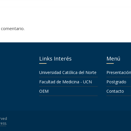
 comentario.
Links Interés
Menú
Universidad Católica del Norte
Presentació
Facultad de Medicina - UCN
Postgrado
OEM
Contacto
erved
ess
.