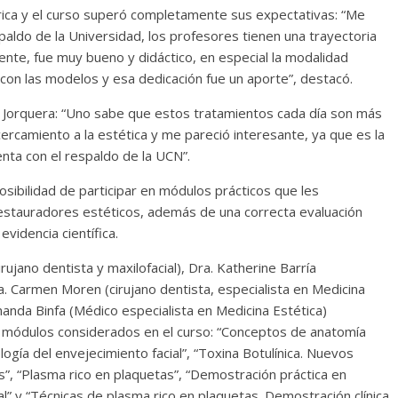
Arica y el curso superó completamente sus expectativas: “Me
aldo de la Universidad, los profesores tienen una trayectoria
ente, fue muy bueno y didáctico, en especial la modalidad
 con las modelos y esa dedicación fue un aporte”, destacó.
 Jorquera: “Uno sabe que estos tratamientos cada día son más
rcamiento a la estética y me pareció interesante, ya que es la
enta con el respaldo de la UCN”.
posibilidad de participar en módulos prácticos que les
estauradores estéticos, además de una correcta evaluación
videncia científica.
rujano dentista y maxilofacial), Dra. Katherine Barría
a. Carmen Moren (cirujano dentista, especialista en Medicina
rnanda Binfa (Médico especialista en Medicina Estética)
6 módulos considerados en el curso: “Conceptos de anatomía
tología del envejecimiento facial”, “Toxina Botulínica. Nuevos
s”, “Plasma rico en plaquetas”, “Demostración práctica en
ial” y “Técnicas de plasma rico en plaquetas. Demostración clínica