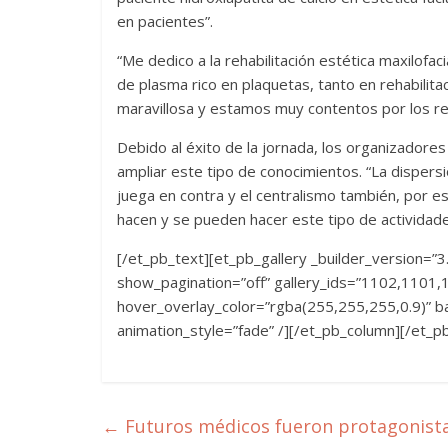
en pacientes”.
“Me dedico a la rehabilitación estética maxilofaci
de plasma rico en plaquetas, tanto en rehabilita
maravillosa y estamos muy contentos por los re
Debido al éxito de la jornada, los organizador
ampliar este tipo de conocimientos. “La disper
juega en contra y el centralismo también, por 
hacen y se pueden hacer este tipo de actividade
[/et_pb_text][et_pb_gallery _builder_version=”
show_pagination=”off” gallery_ids=”1102,1101,
hover_overlay_color=”rgba(255,255,255,0.9)” ba
animation_style=”fade” /][/et_pb_column][/et_p
←
Futuros médicos fueron protagonistas 