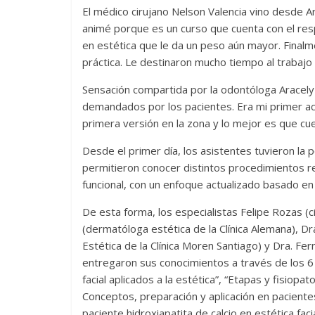
El médico cirujano Nelson Valencia vino desde 
animé porque es un curso que cuenta con el resp
en estética que le da un peso aún mayor. Finalm
práctica. Le destinaron mucho tiempo al trabajo
Sensación compartida por la odontóloga Aracely
demandados por los pacientes. Era mi primer ace
primera versión en la zona y lo mejor es que cu
Desde el primer día, los asistentes tuvieron la 
permitieron conocer distintos procedimientos r
funcional, con un enfoque actualizado basado en e
De esta forma, los especialistas Felipe Rozas (ci
(dermatóloga estética de la Clínica Alemana), Dr
Estética de la Clínica Moren Santiago) y Dra. Fe
entregaron sus conocimientos a través de los 
facial aplicados a la estética”, “Etapas y fisiopa
Conceptos, preparación y aplicación en paciente
paciente hidroxiapatita de calcio en estética fac