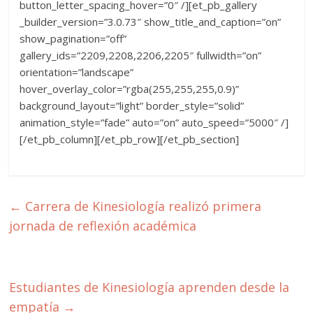
button_letter_spacing_hover=”0″ /][et_pb_gallery
_builder_version=”3.0.73″ show_title_and_caption=”on”
show_pagination=”off”
gallery_ids=”2209,2208,2206,2205″ fullwidth=”on”
orientation=”landscape”
hover_overlay_color=”rgba(255,255,255,0.9)”
background_layout=”light” border_style=”solid”
animation_style=”fade” auto=”on” auto_speed=”5000″ /]
[/et_pb_column][/et_pb_row][/et_pb_section]
←
Carrera de Kinesiología realizó primera
jornada de reflexión académica
Estudiantes de Kinesiología aprenden desde la
empatía
→