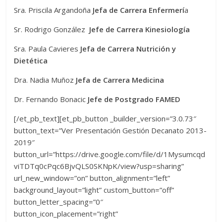
Sra. Priscila Argandoña
Jefa de Carrera Enfermerí
a
Sr. Rodrigo González
Jefe de Carrera Kinesiología
Sra. Paula Cavieres
Jefa de Carrera Nutrición y
Dietética
Dra. Nadia Muñoz
Jefa de Carrera Medicina
Dr. Fernando Bonacic
Jefe de Postgrado FAMED
[/et_pb_text][et_pb_button _builder_version=”3.0.73″
button_text=”Ver Presentación Gestión Decanato 2013-
2019″
button_url=”https://drive.google.com/file/d/1Mysumcqd
viTDTq0cPqc6BjvQLS0SKNpK/view?usp=sharing”
url_new_window=”on” button_alignment=”left”
background_layout=”light” custom_button=”off”
button_letter_spacing=”0″
button_icon_placement=”right”