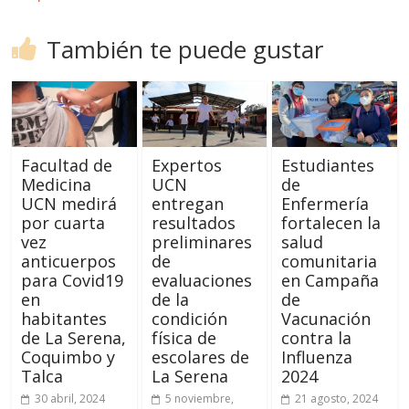
También te puede gustar
Facultad de
Expertos
Estudiantes
Medicina
UCN
de
UCN medirá
entregan
Enfermería
por cuarta
resultados
fortalecen la
vez
preliminares
salud
anticuerpos
de
comunitaria
para Covid19
evaluaciones
en Campaña
en
de la
de
habitantes
condición
Vacunación
de La Serena,
física de
contra la
Coquimbo y
escolares de
Influenza
Talca
La Serena
2024
30 abril, 2024
5 noviembre,
21 agosto, 2024