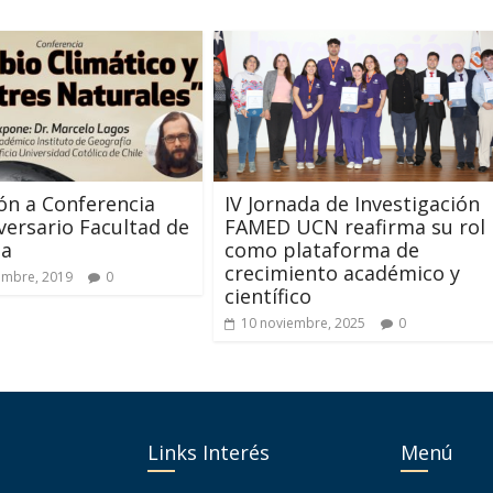
ión a Conferencia
IV Jornada de Investigación
versario Facultad de
FAMED UCN reafirma su rol
na
como plataforma de
crecimiento académico y
embre, 2019
0
científico
10 noviembre, 2025
0
Links Interés
Menú