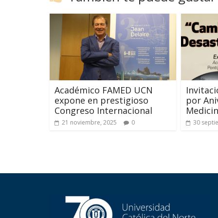
Académico FAMED UCN
Invitac
expone en prestigioso
por Ani
Congreso Internacional
Medici
21 noviembre, 2025
0
30 septi