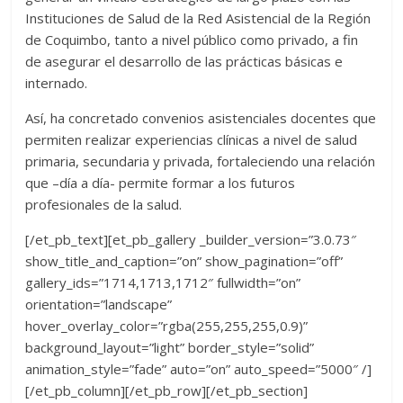
Instituciones de Salud de la Red Asistencial de la Región
de Coquimbo, tanto a nivel público como privado, a fin
de asegurar el desarrollo de las prácticas básicas e
internado.
Así, ha concretado convenios asistenciales docentes que
permiten realizar experiencias clínicas a nivel de salud
primaria, secundaria y privada, fortaleciendo una relación
que –día a día- permite formar a los futuros
profesionales de la salud.
[/et_pb_text][et_pb_gallery _builder_version=”3.0.73″
show_title_and_caption=”on” show_pagination=”off”
gallery_ids=”1714,1713,1712″ fullwidth=”on”
orientation=”landscape”
hover_overlay_color=”rgba(255,255,255,0.9)”
background_layout=”light” border_style=”solid”
animation_style=”fade” auto=”on” auto_speed=”5000″ /]
[/et_pb_column][/et_pb_row][/et_pb_section]