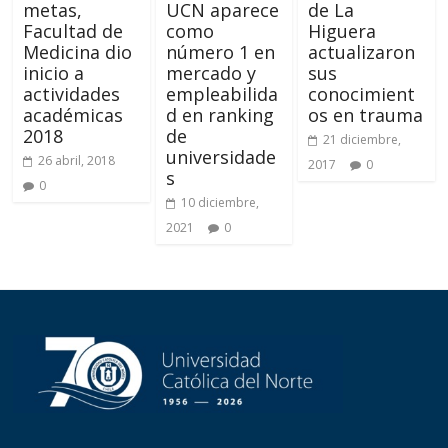
metas,
UCN aparece
de La
Facultad de
como
Higuera
Medicina dio
número 1 en
actualizaron
inicio a
mercado y
sus
actividades
empleabilida
conocimient
académicas
d en ranking
os en trauma
2018
de
21 diciembre,
universidade
26 abril, 2018
2017
0
s
0
10 diciembre,
2021
0