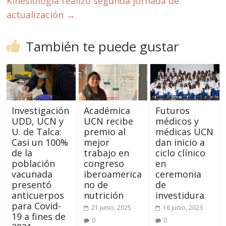
Kinesiología realizó segunda jornada de
actualización
→
También te puede gustar
Investigación
Académica
Futuros
UDD, UCN y
UCN recibe
médicos y
U. de Talca:
premio al
médicas UCN
Casi un 100%
mejor
dan inicio a
de la
trabajo en
ciclo clínico
población
congreso
en
vacunada
iberoamerica
ceremonia
presentó
no de
de
anticuerpos
nutrición
investidura
para Covid-
21 junio, 2025
16 junio, 2023
19 a fines de
0
0