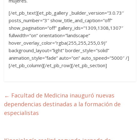
mujeres.
[/et_pb_text][et_pb_gallery _builder_version=”3.0.73″
posts_number=”3″ show_title_and_caption=”off”
show_pagination=”off” gallery_ids=”1309,1308,1307″
fullwidth=”on” orientation=”landscape”
hover_overlay_color=”rgba(255,255,255,0.9)”
background_layout=”light” border_style=”solid”
animation_style=”fade” auto=”on” auto_speed=”5000″ /]
[/et_pb_column][/et_pb_row][/et_pb_section]
←
Facultad de Medicina inauguró nuevas
dependencias destinadas a la formación de
especialistas