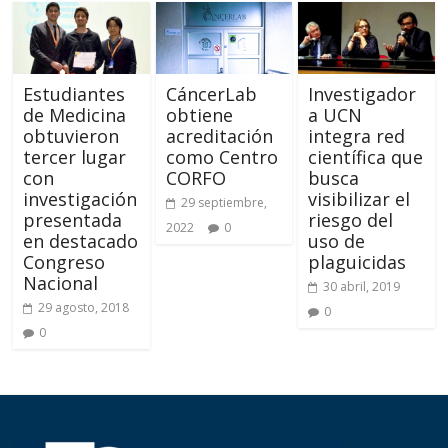
Estudiantes
CáncerLab
Investigador
de Medicina
obtiene
a UCN
obtuvieron
acreditación
integra red
tercer lugar
como Centro
científica que
con
CORFO
busca
investigación
visibilizar el
29 septiembre,
presentada
riesgo del
2022
0
en destacado
uso de
Congreso
plaguicidas
Nacional
30 abril, 2019
29 agosto, 2018
0
0