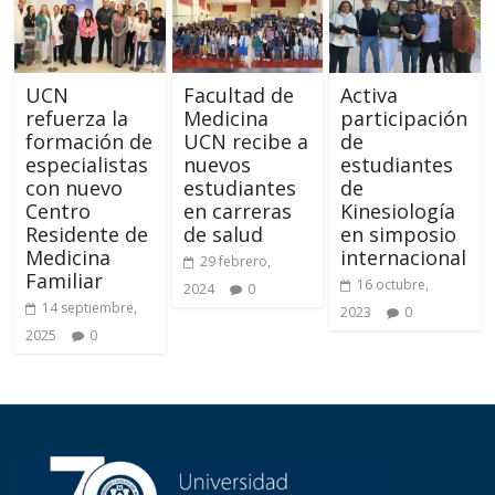
UCN
Facultad de
Activa
refuerza la
Medicina
participación
formación de
UCN recibe a
de
especialistas
nuevos
estudiantes
con nuevo
estudiantes
de
Centro
en carreras
Kinesiología
Residente de
de salud
en simposio
Medicina
internacional
29 febrero,
Familiar
16 octubre,
2024
0
14 septiembre,
2023
0
2025
0