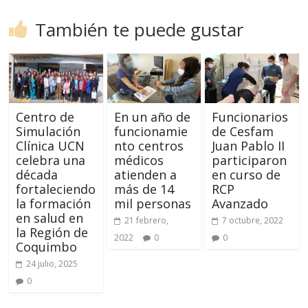
También te puede gustar
Centro de
En un año de
Funcionarios
Simulación
funcionamie
de Cesfam
Clínica UCN
nto centros
Juan Pablo II
celebra una
médicos
participaron
década
atienden a
en curso de
fortaleciendo
más de 14
RCP
la formación
mil personas
Avanzado
en salud en
21 febrero,
7 octubre, 2022
la Región de
2022
0
0
Coquimbo
24 julio, 2025
0