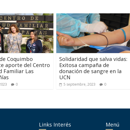
de Coquimbo
Solidaridad que salva vidas:
e aporte del Centro
Exitosa campaña de
d Familiar Las
donación de sangre en la
ías
UCN
 2023
0
5 septiembre, 2023
0
Links Interés
Menú