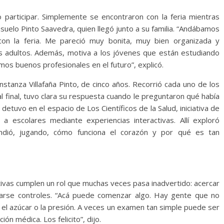
o participar. Simplemente se encontraron con la feria mientras
nsuelo Pinto Saavedra, quien llegó junto a su familia. “Andábamos
on la feria. Me pareció muy bonita, muy bien organizada y
os adultos. Además, motiva a los jóvenes que están estudiando
os buenos profesionales en el futuro”, explicó.
stanza Villafaña Pinto, de cinco años. Recorrió cada uno de los
l final, tuvo clara su respuesta cuando le preguntaron qué había
etuvo en el espacio de Los Científicos de la Salud, iniciativa de
 a escolares mediante experiencias interactivas. Allí exploró
ndió, jugando, cómo funciona el corazón y por qué es tan
tivas cumplen un rol que muchas veces pasa inadvertido: acercar
zarse controles. “Acá puede comenzar algo. Hay gente que no
el azúcar o la presión. A veces un examen tan simple puede ser
ón médica. Los felicito”, dijo.