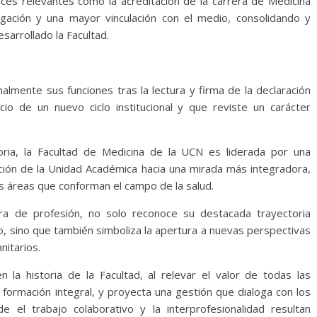
ces relevantes como la acreditación de la carrera de Medicina
tigación y una mayor vinculación con el medio, consolidando y
sarrollado la Facultad.
lmente sus funciones tras la lectura y firma de la declaración
io de un nuevo ciclo institucional y que reviste un carácter
ria, la Facultad de Medicina de la UCN es liderada por una
lución de la Unidad Académica hacia una mirada más integradora,
tas áreas que conforman el campo de la salud.
era de profesión, no solo reconoce su destacada trayectoria
o, sino que también simboliza la apertura a nuevas perspectivas
nitarios.
la historia de la Facultad, al relevar el valor de todas las
a formación integral, y proyecta una gestión que dialoga con los
e el trabajo colaborativo y la interprofesionalidad resultan