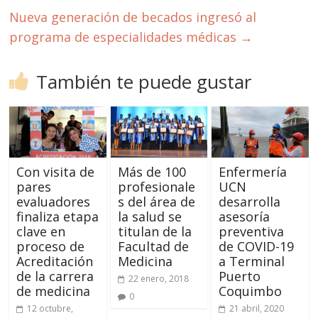
Nueva generación de becados ingresó al
programa de especialidades médicas
→
También te puede gustar
Con visita de
Más de 100
Enfermería
pares
profesionale
UCN
evaluadores
s del área de
desarrolla
finaliza etapa
la salud se
asesoría
clave en
titulan de la
preventiva
proceso de
Facultad de
de COVID-19
Acreditación
Medicina
a Terminal
de la carrera
Puerto
22 enero, 2018
de medicina
Coquimbo
0
12 octubre,
21 abril, 2020