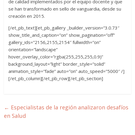
de calidad implementados por el equipo docente y que
se han transformado en sello de vanguardia, desde su
creación en 2015.
[/et_pb_text][et_pb_gallery _builder_version=”3.0.73″
show_title_and_caption=”on” show_pagination=”off”
gallery_ids=”2156,2155,2154″ fullwidth=”on”
orientation=”landscape”
hover_overlay_color=”rgba(255,255,255,0.9)”
background_layout=”light” border_style=”solid”
animation_style=”fade” auto=”on” auto_speed=”5000″ /]
[/et_pb_column][/et_pb_row][/et_pb_section]
←
Especialistas de la región analizaron desafíos
en Salud