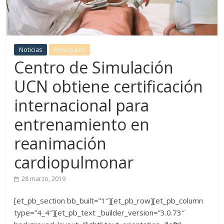
Noticias
Principales
Centro de Simulación
UCN obtiene certificación
internacional para
entrenamiento en
reanimación
cardiopulmonar
28 marzo, 2019
[et_pb_section bb_built=”1″][et_pb_row][et_pb_column
type=”4_4″][et_pb_text _builder_version=”3.0.73″