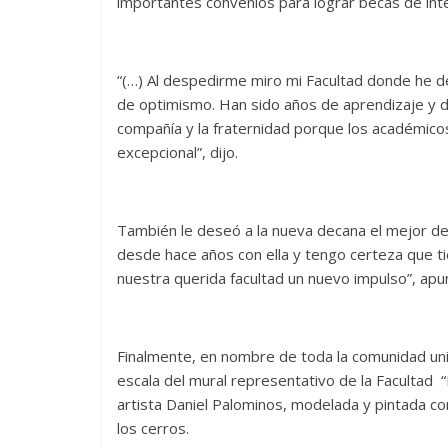
importantes convenios para lograr becas de inte
“(…) Al despedirme miro mi Facultad donde he d
de optimismo. Han sido años de aprendizaje y de
compañía y la fraternidad porque los académic
excepcional”, dijo.
También le deseó a la nueva decana el mejor de
desde hace años con ella y tengo certeza que ti
nuestra querida facultad un nuevo impulso”, apu
Finalmente, en nombre de toda la comunidad univ
escala del mural representativo de la Facultad “
artista Daniel Palominos, modelada y pintada con 
los cerros.