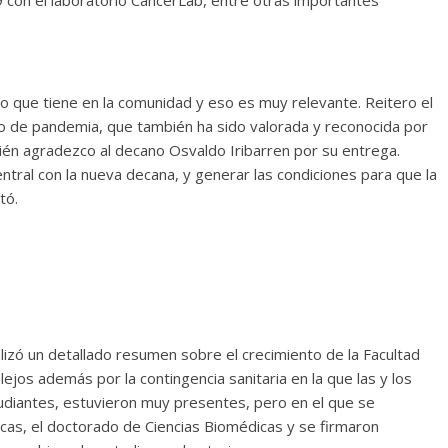
 con el laboratorio CancerLab, entre otras importantes
to que tiene en la comunidad y eso es muy relevante. Reitero el
do de pandemia, que también ha sido valorada y reconocida por
bién agradezco al decano Osvaldo Iribarren por su entrega.
tral con la nueva decana, y generar las condiciones para que la
tó.
ealizó un detallado resumen sobre el crecimiento de la Facultad
jos además por la contingencia sanitaria en la que las y los
tudiantes, estuvieron muy presentes, pero en el que se
s, el doctorado de Ciencias Biomédicas y se firmaron