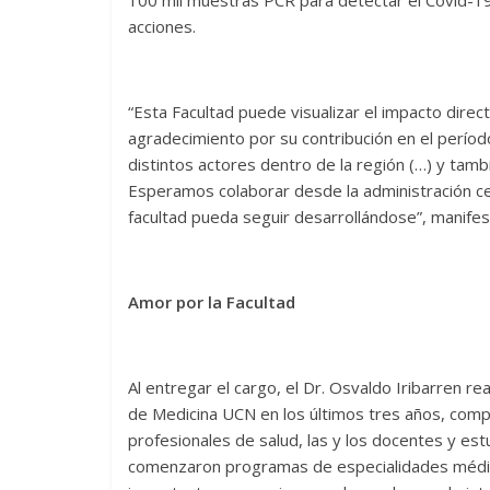
100 mil muestras PCR para detectar el Covid-19
acciones.
“Esta Facultad puede visualizar el impacto direc
agradecimiento por su contribución en el perío
distintos actores dentro de la región (…) y tam
Esperamos colaborar desde la administración cen
facultad pueda seguir desarrollándose”, manifes
Amor por la Facultad
Al entregar el cargo, el Dr. Osvaldo Iribarren r
de Medicina UCN en los últimos tres años, comple
profesionales de salud, las y los docentes y es
comenzaron programas de especialidades médica