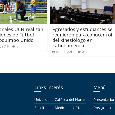
onales UCN realizan
Egresados y estudiantes se
iones de Fútbol
reunieron para conocer rol
Coquimbo Unido
del kinesiólogo en
Latinoamérica
, 2018
0
8 abril, 2019
0
Links Interés
Menú
Universidad Católica del Norte
Presentació
Facultad de Medicina - UCN
Postgrado