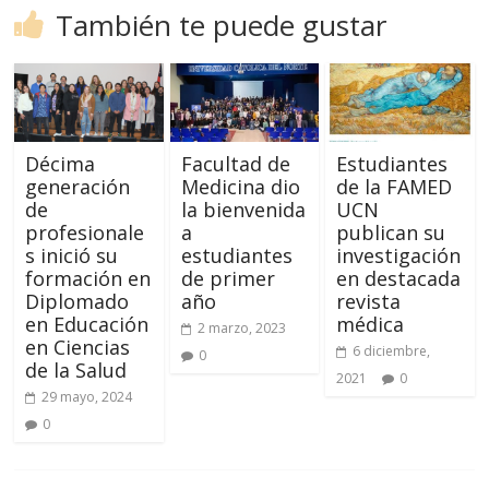
También te puede gustar
Décima
Facultad de
Estudiantes
generación
Medicina dio
de la FAMED
de
la bienvenida
UCN
profesionale
a
publican su
s inició su
estudiantes
investigación
formación en
de primer
en destacada
Diplomado
año
revista
en Educación
médica
2 marzo, 2023
en Ciencias
6 diciembre,
0
de la Salud
2021
0
29 mayo, 2024
0