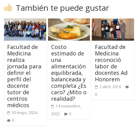
También te puede gustar
Facultad de
Costo
Facultad de
Medicina
estimado de
Medicina
realiza
una
reconoció
jornada para
alimentación
labor de
definir el
equilibrada,
docentes Ad
perfil del
balanceada y
Honorem
docente
completa ¿Es
2 abril, 2018
tutor de
caro? ¿Mito o
0
centros
realidad?
médicos
14 noviembre,
30 mayo, 2024
2022
0
0