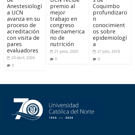
Anestesiologí
premio al
Coquimbo
a UCN
mejor
profundizaro
avanza en su
trabajo en
n
proceso de
congreso
conocimient
acreditación
iberoamerica
os sobre
con visita de
no de
epidemiologí
pares
nutrición
a
evaluadores
21 junio, 2025
27 julio, 2018
20 abril, 2026
0
0
0