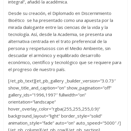
integral”, añadió la académica.
Desde su creación, el Diplomado en Discernimiento
Bioético se ha presentado como una apuesta por la
mirada dialogante entre las ciencias de la vida y la
tecnología. Así, desde la Academia, se presenta una
alternativa centrada en el trato preferencial de la
persona y respetuosos con el Medio Ambiente, sin
descuidar el armónico y equilibrado desarrollo
económico, científico y tecnológico que se requiere para
el progreso de nuestro país.
[/et_pb_text][et_pb_gallery _builder_version=”3.0.73″
show_title_and_caption=”on” show_pagination=”off”
gallery_ids=”1996,1997″ fullwidth=”on”
orientation=”landscape”
hover_overlay_color=”rgba(255,255,255,0.9)”
background_layout=”light” border_style=”solid”
animation_style=”fade” auto=”on” auto_speed=”5000″ /]
[/et_pb_column][/et_pb_row][/et_pb_section]