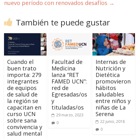
nuevo período con renovados desafíos
→
También te puede gustar
Cuando el
Facultad de
Internas de
buen trato
Medicina
Nutrición y
importa: 279
lanza “RET
Dietética
integrantes
FAMED UCN”:
promovieron
de equipos
red de
hábitos
de salud de
Egresadas/os
saludables
la región se
y
entre niños y
capacitan en
tituladas/os
niñas de La
curso UCN
Serena
29 marzo, 2023
sobre sana
22 junio, 2018
0
convivencia y
0
salud mental