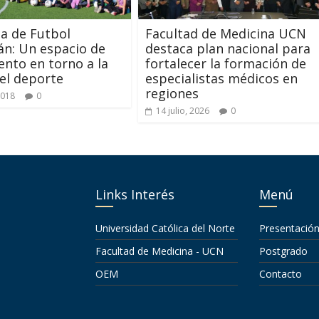
ta de Futbol
Facultad de Medicina UCN
n: Un espacio de
destaca plan nacional para
ento en torno a la
fortalecer la formación de
 el deporte
especialistas médicos en
regiones
2018
0
14 julio, 2026
0
Links Interés
Menú
Universidad Católica del Norte
Presentació
Facultad de Medicina - UCN
Postgrado
OEM
Contacto