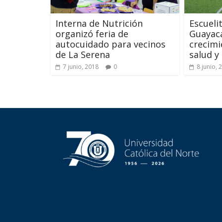
Interna de Nutrición
Escueli
organizó feria de
Guayacá
autocuidado para vecinos
crecimi
de La Serena
salud y
7 junio, 2018
0
8 junio, 