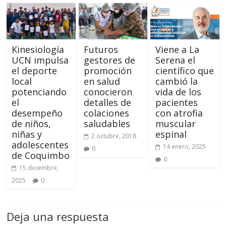
Kinesiología
Futuros
Viene a La
UCN impulsa
gestores de
Serena el
el deporte
promoción
científico que
local
en salud
cambió la
potenciando
conocieron
vida de los
el
detalles de
pacientes
desempeño
colaciones
con atrofia
de niños,
saludables
muscular
niñas y
espinal
2 octubre, 2018
adolescentes
14 enero, 2025
0
de Coquimbo
0
15 diciembre,
2025
0
Deja una respuesta