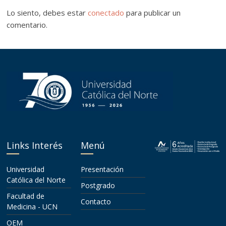
Lo siento, debes estar
conectado
para publicar un
comentario.
Links Interés
Menú
Universidad
Presentación
Católica del Norte
Postgrado
Facultad de
Contacto
Medicina - UCN
OEM