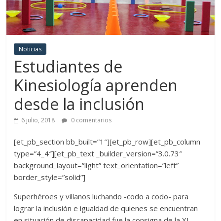
Noticias
Estudiantes de
Kinesiología aprenden
desde la inclusión
6 julio, 2018
0 comentarios
[et_pb_section bb_built=”1″][et_pb_row][et_pb_column
type=”4_4″][et_pb_text _builder_version=”3.0.73″
background_layout=”light” text_orientation=”left”
border_style=”solid”]
Superhéroes y villanos luchando -codo a codo- para
lograr la inclusión e igualdad de quienes se encuentran
en situación de discapacidad fue la consigna de la XI