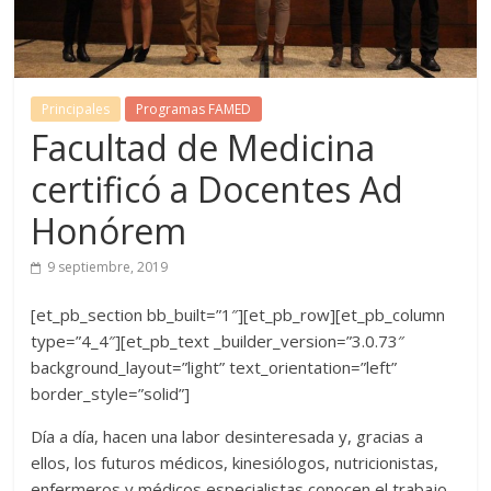
Principales
Programas FAMED
Facultad de Medicina
certificó a Docentes Ad
Honórem
9 septiembre, 2019
[et_pb_section bb_built=”1″][et_pb_row][et_pb_column
type=”4_4″][et_pb_text _builder_version=”3.0.73″
background_layout=”light” text_orientation=”left”
border_style=”solid”]
Día a día, hacen una labor desinteresada y, gracias a
ellos, los futuros médicos, kinesiólogos, nutricionistas,
enfermeros y médicos especialistas conocen el trabajo