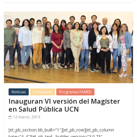
Noticias
Principales
Programas FAMED
Inauguran VI versión del Magíster
en Salud Pública UCN
12 marzo, 2019
[et_pb_section bb_built=”1″][et_pb_row][et_pb_column
type=”4_4″][et_pb_text _builder_version=”3.0.73″