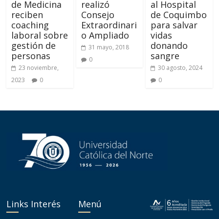
de Medicina
realizó
al Hospital
reciben
Consejo
de Coquimbo
coaching
Extraordinari
para salvar
laboral sobre
o Ampliado
vidas
gestión de
donando
31 mayo, 2018
personas
sangre
0
23 noviembre,
30 agosto, 2024
2023
0
0
Links Interés
Menú