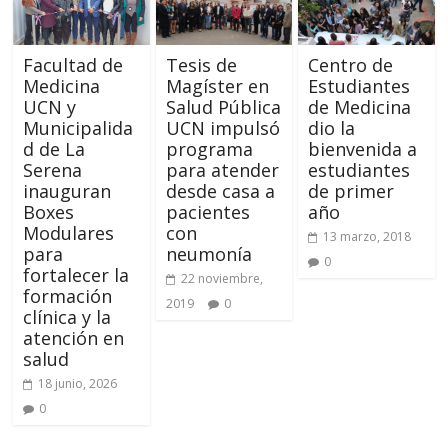
Facultad de
Tesis de
Centro de
Medicina
Magíster en
Estudiantes
UCN y
Salud Pública
de Medicina
Municipalida
UCN impulsó
dio la
d de La
programa
bienvenida a
Serena
para atender
estudiantes
inauguran
desde casa a
de primer
Boxes
pacientes
año
Modulares
con
13 marzo, 2018
para
neumonía
0
fortalecer la
22 noviembre,
formación
2019
0
clínica y la
atención en
salud
18 junio, 2026
0