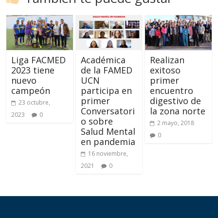
Liga FACMED
Académica
Realizan
2023 tiene
de la FAMED
exitoso
nuevo
UCN
primer
campeón
participa en
encuentro
primer
digestivo de
23 octubre,
Conversatori
la zona norte
2023
0
o sobre
2 mayo, 2018
Salud Mental
0
en pandemia
16 noviembre,
2021
0