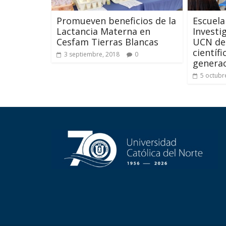
Promueven beneficios de la
Escuela
Lactancia Materna en
Investi
Cesfam Tierras Blancas
UCN des
científ
3 septiembre, 2018
0
genera
5 octubr