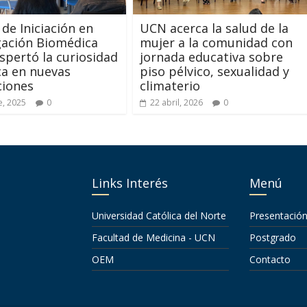
 de Iniciación en
UCN acerca la salud de la
gación Biomédica
mujer a la comunidad con
pertó la curiosidad
jornada educativa sobre
ica en nuevas
piso pélvico, sexualidad y
ciones
climaterio
e, 2025
0
22 abril, 2026
0
Links Interés
Menú
Universidad Católica del Norte
Presentació
Facultad de Medicina - UCN
Postgrado
OEM
Contacto