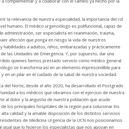
 a complementar y a colaborar con el camino ya hecho por la
rir la relevancia de nuestra especialidad, la importancia del rol
ivel humano. El médico urgenciólogo es polifuncional, capaz de
e administración, ser especialista en reanimación, trauma,
quier afección que ponga en riesgo la vida de nuestros
 y habilidades a adultos, niños, embarazadas y prácticamente
s de las Unidades de Emergencia. Y, por supuesto, dar una
rdido quienes hemos prestado servicio como médico general
nciólogo se transforma así en un elemento imprescindible para
 en un pilar en el cuidado de la salud de nuestra sociedad.
ica del Norte, desde el año 2020, ha desarrollado el Postgrado
tunidad a los médicos que vibramos con el ejercicio de nuestra
te al dolor y la angustia de nuestra población que acude
e los principales hospitales de la región para solucionar los
lta calidad y la amable disposición de los distintos servicios
3 residentes de Medicina Urgencia de la UCN nos posicionamos
 igual que lo hicieron los especialistas que nos apoyan en