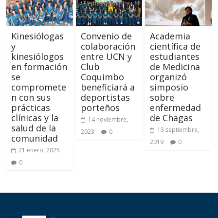
Kinesiólogas
Convenio de
Academia
y
colaboración
científica de
kinesiólogos
entre UCN y
estudiantes
en formación
Club
de Medicina
se
Coquimbo
organizó
compromete
beneficiará a
simposio
n con sus
deportistas
sobre
prácticas
porteños
enfermedad
clínicas y la
de Chagas
14 noviembre,
salud de la
13 septiembre,
2023
0
comunidad
2019
0
21 enero, 2025
0