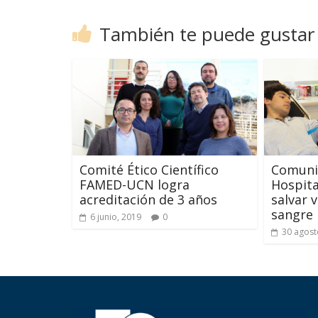
También te puede gustar
Comité Ético Científico
Comuni
FAMED-UCN logra
Hospit
acreditación de 3 años
salvar 
sangre
6 junio, 2019
0
30 agost