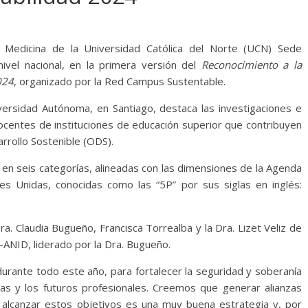
Medicina de la Universidad Católica del Norte (UCN) Sede
vel nacional, en la primera versión del
Reconocimiento a la
024
, organizado por la Red Campus Sustentable.
iversidad Autónoma, en Santiago, destaca las investigaciones e
ocentes de instituciones de educación superior que contribuyen
arrollo Sostenible (ODS).
en seis categorías, alineadas con las dimensiones de la Agenda
es Unidas, conocidas como las “5P” por sus siglas en inglés:
ra. Claudia Bugueño, Francisca Torrealba y la Dra. Lizet Veliz de
-ANID, liderado por la Dra. Bugueño.
urante todo este año, para fortalecer la seguridad y soberanía
 las y los futuros profesionales. Creemos que generar alianzas
a alcanzar estos objetivos es una muy buena estrategia y, por