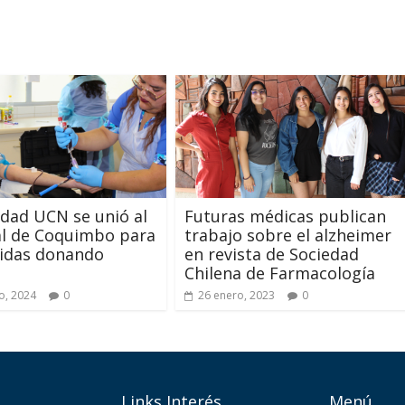
dad UCN se unió al
Futuras médicas publican
al de Coquimbo para
trabajo sobre el alzheimer
vidas donando
en revista de Sociedad
Chilena de Farmacología
o, 2024
0
26 enero, 2023
0
Links Interés
Menú