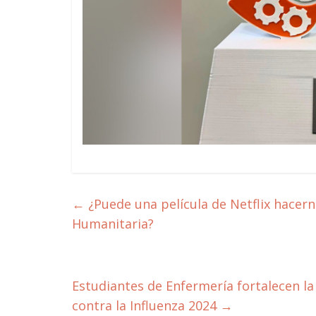
←
¿Puede una película de Netflix hacerno
Humanitaria?
Estudiantes de Enfermería fortalecen l
contra la Influenza 2024
→