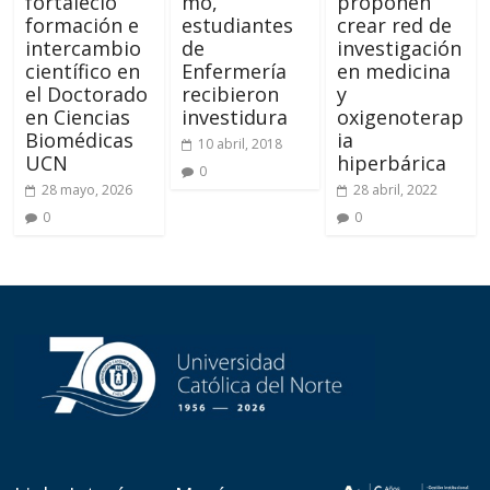
fortaleció
mo,
proponen
formación e
estudiantes
crear red de
intercambio
de
investigación
científico en
Enfermería
en medicina
el Doctorado
recibieron
y
en Ciencias
investidura
oxigenoterap
Biomédicas
ia
10 abril, 2018
UCN
hiperbárica
0
28 mayo, 2026
28 abril, 2022
0
0