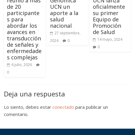
reunió a más
Genómica
UCN lanza
de 20
UCN un
oficialmente
participante
aporte a la
su primer
s para
salud
Equipo de
abordar los
nacional
Promoción
avances en
de Salud
27 septiembre,
transducción
14 mayo, 2024
2024
0
de señales y
0
enfermedade
s complejas
6 julio, 2026
0
Deja una respuesta
Lo siento, debes estar
conectado
para publicar un
comentario.